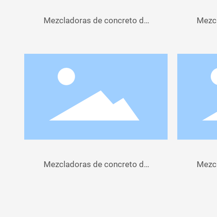
Mezcladoras de concreto de
Mezcl
75L-100L
Mezcladoras de concreto de
Mezcl
130 L a 200 L