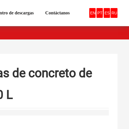
ntro de descargas
Contáctanos
EN
PT
ES
RU
s de concreto de
0 L