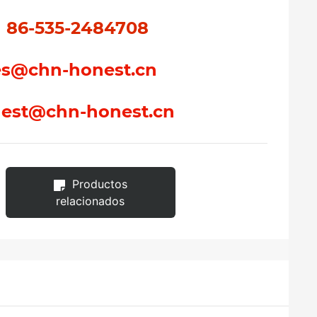
86-535-2484708
es@chn-honest.cn
est@chn-honest.cn
Productos
relacionados