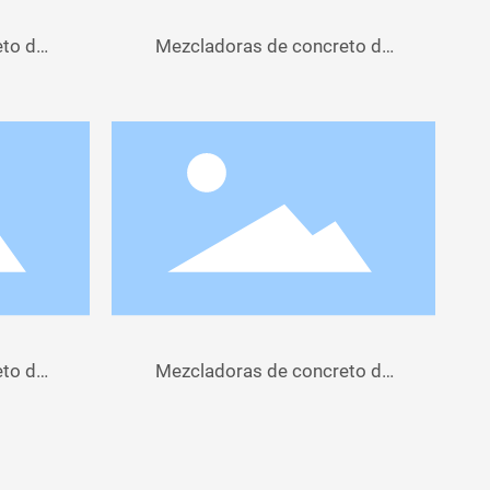
eto de
Mezcladoras de concreto de
120 L a 160 L
eto de
Mezcladoras de concreto de
120 L a 200 L