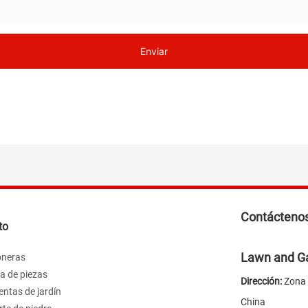
Enviar
Contácteno
to
Lawn and Ga
neras
a de piezas
Dirección:
Zona 
ntas de jardín
China