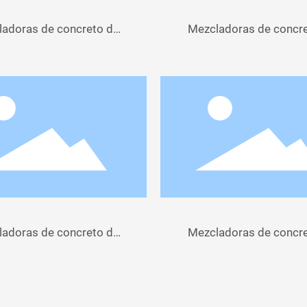
adoras de concreto de
Mezcladoras de concr
75L-100L
120 L a 160 L
adoras de concreto de
Mezcladoras de concr
130 L a 200 L
120 L a 200 L