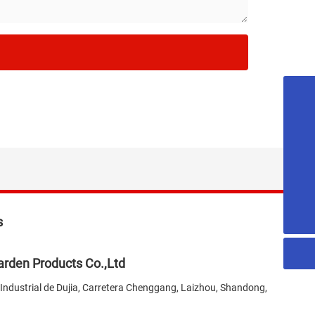
18053515579
honest@chn-honest.cn
sales@chn-honest.cn
86-535-2484708
s
rden Products Co.,Ltd
Industrial de Dujia, Carretera Chenggang, Laizhou, Shandong,